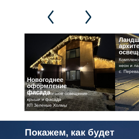
Ландш
архит
освещ
Комплекс
неон и л
с. Перев
Новогоднее
оформление
фасада
Мягкое статичное освещение
крыши и фасада
КП Зеленые Холмы
Покажем, как будет